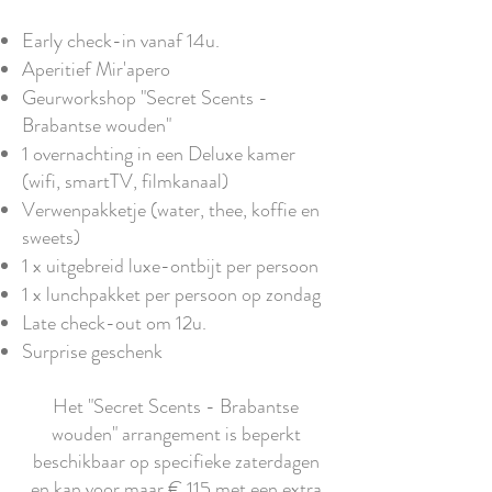
Early check-in vanaf 14u.
Aperitief Mir'apero
Geurworkshop "Secret Scents -
Brabantse wouden"
1 overnachting in een Deluxe kamer
(wifi, smartTV, filmkanaal)
Verwenpakketje (water, thee, koffie en
sweets)
1 x uitgebreid luxe-ontbijt per persoon
1 x lunchpakket per persoon op zondag
Late check-out om 12u.
Surprise geschenk
Het "Secret Scents - Brabantse
wouden" arrangement is beperkt
beschikbaar op specifieke zaterdagen
en kan voor maar € 115 met een extra