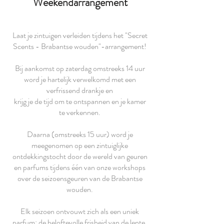
Weekendarrangement
Laat je zintuigen verleiden tijdens het "Secret
Scents - Brabantse wouden"-arrangement!
Bij aankomst op zaterdag omstreeks 14 uur
word je hartelijk verwelkomd met een
verfrissend drankje en
krijg je de tijd om te ontspannen en je kamer
te verkennen.
Daarna (omstreeks 15 uur) word je
meegenomen op een zintuiglijke
ontdekkingstocht door de wereld van geuren
en parfums tijdens één van onze workshops
over de seizoensgeuren van de Brabantse
wouden.
Elk seizoen ontvouwt zich als een uniek
parfum: de beloftevolle frisheid van de lente,