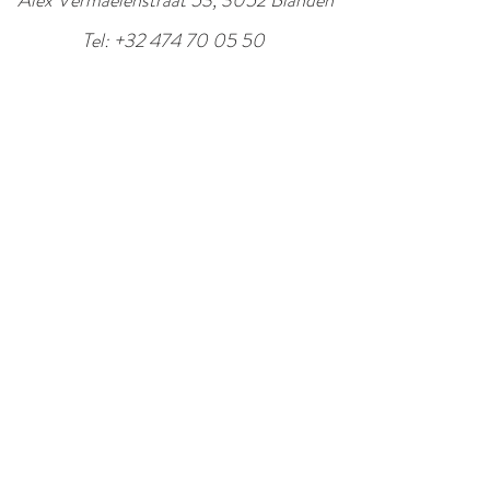
Alex Vermaelenstraat 53, 3052 Blanden
Tel:
+32 474 70 05 50
Je naam
Je mailadres
Je boodschap / vraag
Onderwerp